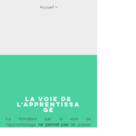
Accueil >
LA VOIE DE
L'APPRENTISSA
GE
La formation par la voie de
l'apprentissage
ne permet pas
de passer
un BAC PRO Étude du Bâtiment Option A