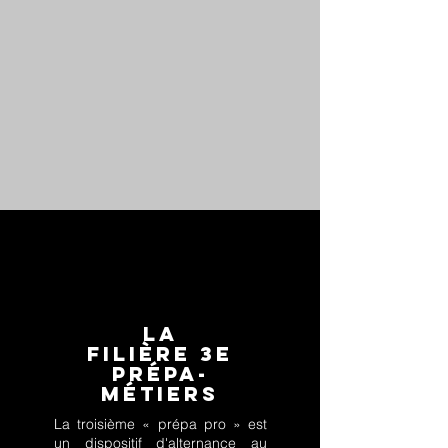
LA
FILIÈRE
3e
PRÉPA-
MÉTIERS
La troisième « prépa pro » est
un dispositif d'alternance au