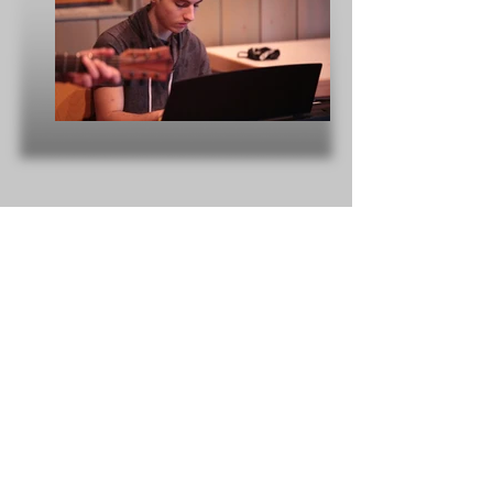
I'm a paragraph. Click here to add
your own text and edit me. It’s easy.
Just click “Edit Text” or double click me
to add your own content and make
changes to the font. Feel free to drag
and drop me anywhere you like on
your page. I’m a great place for you to
tell a story and let your users know a
little more about you.
I'm a title. Click me and tell your visitors