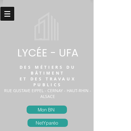
LYCÉE - UFA
DES MÉTIERS DU
BÂTIMENT
ET DES TRAVAUX
PUBLICS
RUE GUSTAVE EIFFEL - CERNAY - HAUT-RHIN -
ALSACE
Mon BN
NetYparéo