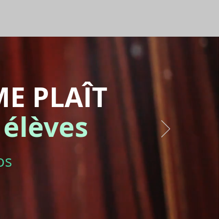
ME PLAÎ
T
 élèves
os