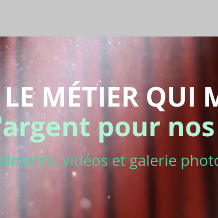
LE MÉTIER QUI 
E
'argent pour nos
almarès, vidéos et galerie phot