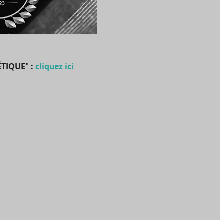
TIQUE" :
cliq
uez ici