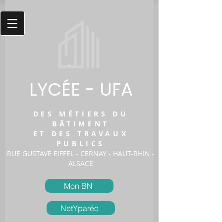
LYCÉE - UFA
DES MÉTIERS DU
BÂTIMENT
ET DES TRAVAUX
PUBLICS
RUE GUSTAVE EIFFEL - CERNAY - HAUT-RHIN -
ALSACE
Mon BN
NetYparéo