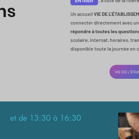
ENTRER
, à côté de la filiè
ENTRER
ns
Un accueil
VIE DE L'ÉTABLISS
connecter directement avec un 
répondre à toutes les question
scolaire, internat, horaires, tra
disponible toute la journée en cl
VIE DE L'ÉT
 et de 13:30 à 16:30