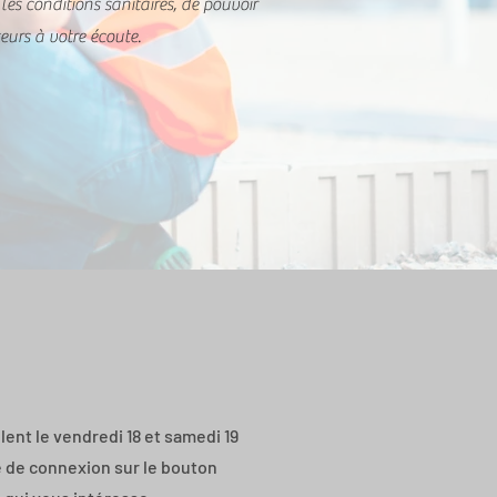
 les conditions sanitaires, de pouvoir
eurs à votre écoute.
lent le vendredi 18 et samedi 19
 de connexion sur le bouton