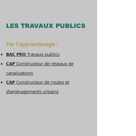
LES TRAVAUX PUBLICS
Par l'apprentissage :
BAC PRO
Travaux publics
CAP
Constructeur de réseaux de
canalisations
CAP
Constructeur de routes et
d'aménagements urbains