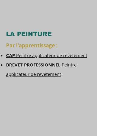
LA PEINTURE
Par l'apprentissage :
CAP
Peintre applicateur de revêtement
BREVET PROFESSIONNEL
Peintre
applicateur de revêtement