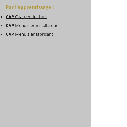
Par l'apprentissage :
CAP
Charpentier bois
CAP
Menuisier installateur
CAP
Menuisier fabricant