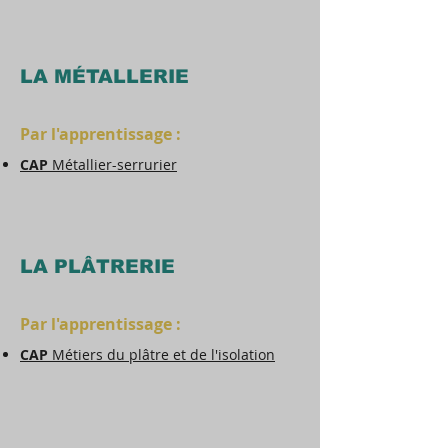
LA MÉTALLERIE
Par l'apprentissage :
CAP
Métallier-serrurier
LA PLÂTRERIE
Par l'apprentissage :
CAP
Métiers du plâtre et de l'isolation