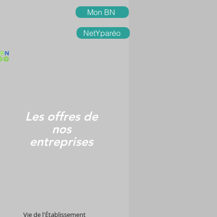
Accès
Lycée
Mon BN
Accès
UFA
NetYparéo
Les offres de
nos
entreprises
Vie de l'Établissement