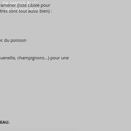
EN SAVOIR PLUS
ramener (liste ciblée pour
EN SAVOIR PLUS
es sont tout aussi bien) :
vec du poisson
 quenelle, champignons...) pour une
LEAU.