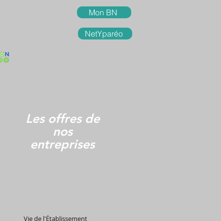
Accès
Lycée
Mon BN
Accès
UFA
NetYparéo
Les offres de
nos
entreprises
Vie de l'Établissement