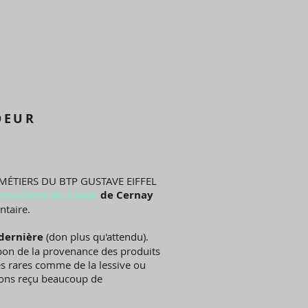
OEUR
ES MÉTIERS DU BTP GUSTAVE EIFFEL
staurants du Coeur
de Cernay
ntaire.
 dernière
(don plus qu'attendu).
 bon de la provenance des produits
ées rares comme de la lessive ou
avons reçu beaucoup de