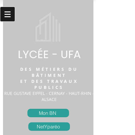
LYCÉE - UFA
DES MÉTIERS DU
BÂTIMENT
ET DES TRAVAUX
PUBLICS
RUE GUSTAVE EIFFEL - CERNAY - HAUT-RHIN -
ALSACE
Mon BN
NetYparéo