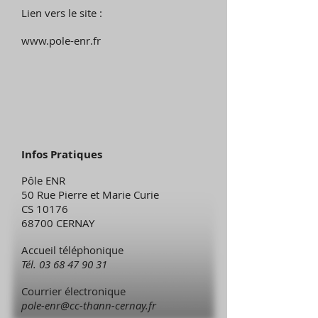
Lien vers le site :
www.pole-enr.fr
Infos Pratiques
Pôle ENR
50 Rue Pierre et Marie Curie
CS 10176
68700 CERNAY
Accueil téléphonique
Tél.
03 68 47 90 31
Courrier électronique
pole-enr@cc-thann-cernay.fr