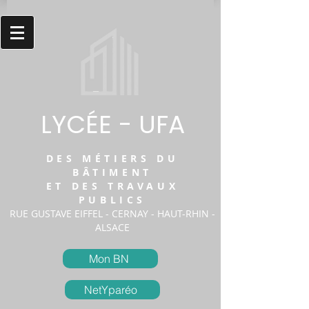
LYCÉE - UFA
DES MÉTIERS DU
BÂTIMENT
ET DES TRAVAUX
PUBLICS
RUE GUSTAVE EIFFEL - CERNAY - HAUT-RHIN -
ALSACE
Mon BN
NetYparéo