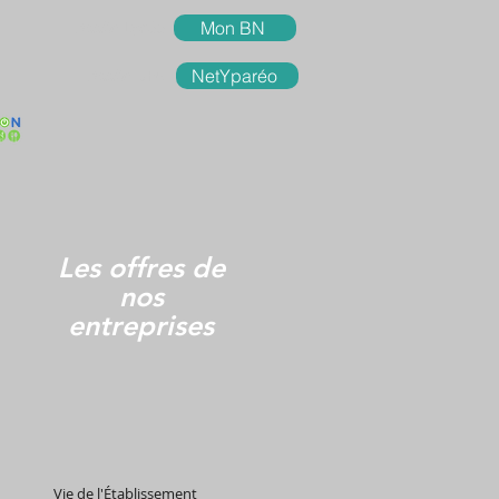
Accès
Lycée
Mon BN
Accès
UFA
NetYparéo
Les offres de
nos
entreprises
Vie de l'Établissement