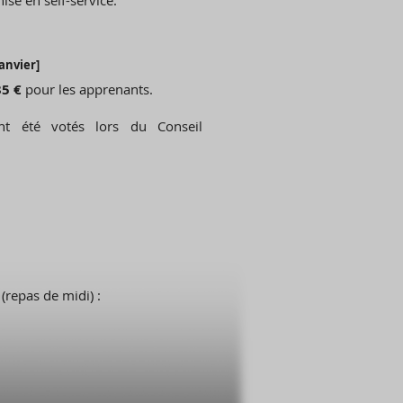
isé en self-service.
anvier]
35 €
pour les apprenants.
ont été votés lors du Conseil
(repas de midi) :