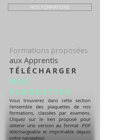
NOS FORMATIONS
Formations proposées
aux Apprentis
TÉLÉCHARGER
NOS
PLAQUETTES
Vous trouverez dans cette section
l'ensemble des plaquettes de nos
formations, classées par examens.
Cliquez sur le lien proposé pour
obtenir une version au format .PDF
téléchargeable et imprimable depuis
votre navigateur.