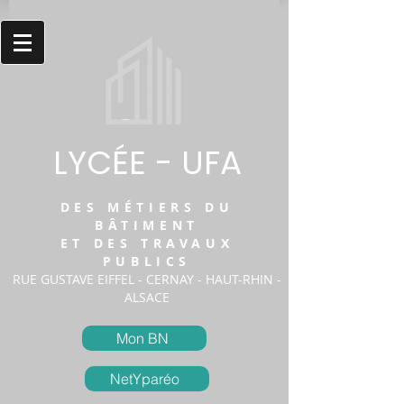
LYCÉE - UFA
DES MÉTIERS DU
BÂTIMENT
ET DES TRAVAUX
PUBLICS
RUE GUSTAVE EIFFEL - CERNAY - HAUT-RHIN -
ALSACE
Mon BN
NetYparéo