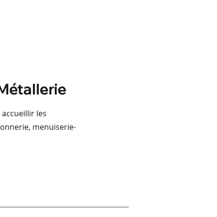
étallerie
accueillir les
ronnerie, menuiserie-